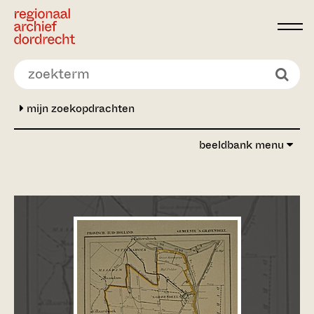
Ga direct naar de inhoud
mijn zoekopdrachten
beeldbank menu