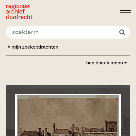
Ga direct naar de inhoud
mijn zoekopdrachten
beeldbank menu