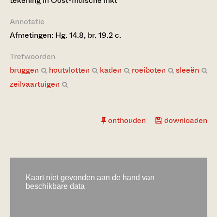
tekening in Oost-Indische inkt
Annotatie
Afmetingen: Hg. 14.8, br. 19.2 c.
Trefwoorden
bruggen
houtvlotten
kaden
roeiboten
sleeën
zeilvaartuigen
onthouden
downloaden