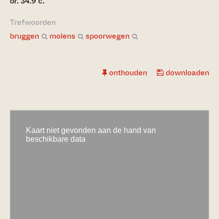
br. 34.9 c.
Trefwoorden
bruggen
molens
spoorwegen
onthouden
downloaden