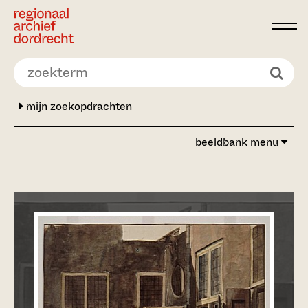
Ga direct naar de inhoud
mijn zoekopdrachten
beeldbank menu