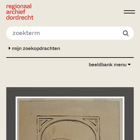
Ga direct naar de inhoud
mijn zoekopdrachten
beeldbank menu