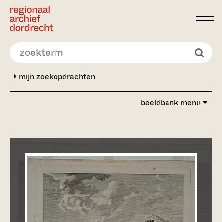
Ga direct naar de inhoud
mijn zoekopdrachten
beeldbank menu