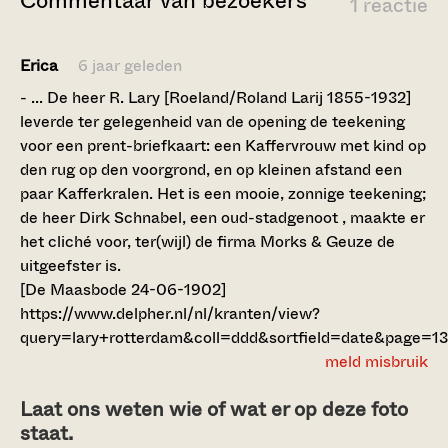
Commentaar van bezoekers
1 reactie
Erica
6 jaar geleden
- ... De heer R. Lary [Roeland/Roland Larij 1855-1932]
leverde ter gelegenheid van de opening de teekening
voor een prent-briefkaart: een Kaffervrouw met kind op
den rug op den voorgrond, en op kleinen afstand een
paar Kafferkralen. Het is een mooie, zonnige teekening;
de heer Dirk Schnabel, een oud-stadgenoot , maakte er
het cliché voor, ter(wijl) de firma Morks & Geuze de
uitgeefster is.
[De Maasbode 24-06-1902]
https://www.delpher.nl/nl/kranten/view?
query=lary+rotterdam&coll=ddd&sortfield=date&page=
meld misbruik
Laat ons weten wie of wat er op deze foto
staat.