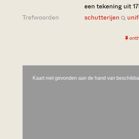
een tekening uit 1
Trefwoorden
schutterijen
uni
ont