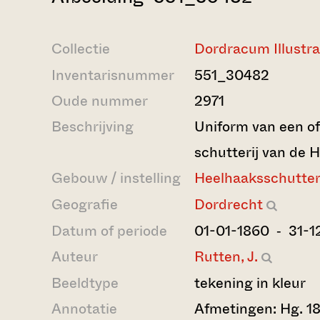
Collectie
Dordracum Illustr
Inventarisnummer
551_30482
Oude nummer
2971
Beschrijving
Uniform van een of
schutterij van de 
Gebouw / instelling
Heelhaaksschutter
Geografie
Dordrecht
Datum of periode
01-01-1860 ‐ 31-1
Auteur
Rutten, J.
Beeldtype
tekening in kleur
Annotatie
Afmetingen: Hg. 18.8