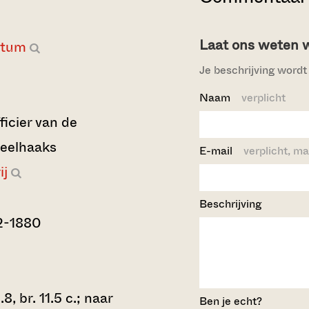
Laat ons weten wi
atum
Je beschrijving wordt 
Naam
verplicht
ficier van de
Heelhaaks
E-mail
verplicht, ma
ij
Beschrijving
2-1880
, br. 11.5 c.; naar
Ben je echt?