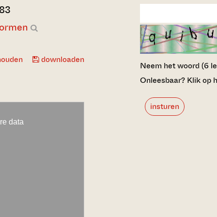
783
formen
houden
downloaden
Neem het woord (6 lett
Onleesbaar? Klik op h
insturen