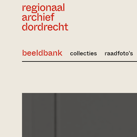
Ga direct naar de inhoud
beeldbank
collecties
raadfoto's