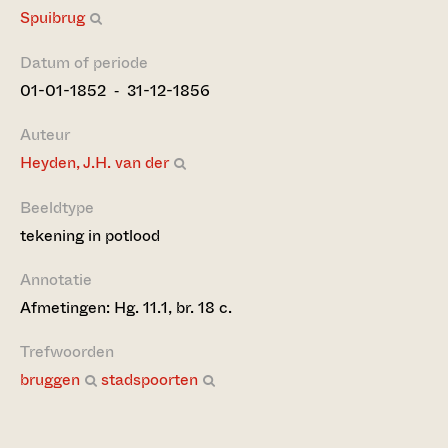
Spuibrug
Datum of periode
01-01-1852 ‐ 31-12-1856
Auteur
Heyden, J.H. van der
Beeldtype
tekening in potlood
Annotatie
Afmetingen: Hg. 11.1, br. 18 c.
Trefwoorden
bruggen
stadspoorten