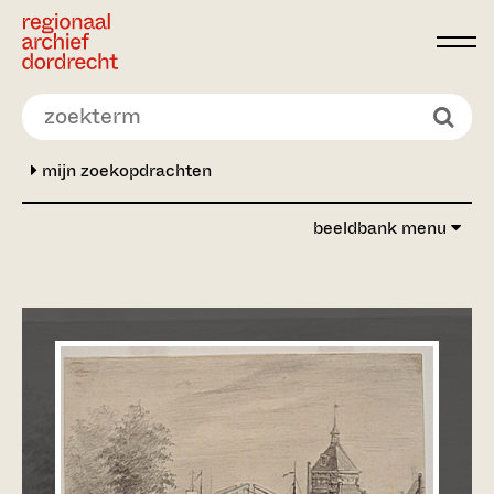
Ga direct naar de inhoud
mijn zoekopdrachten
beeldbank menu