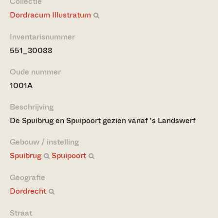
Collectie
Dordracum Illustratum
Inventarisnummer
551_30088
Oude nummer
1001A
Beschrijving
De Spuibrug en Spuipoort gezien vanaf 's Landswerf
Gebouw / instelling
Spuibrug
Spuipoort
Geografie
Dordrecht
Straat