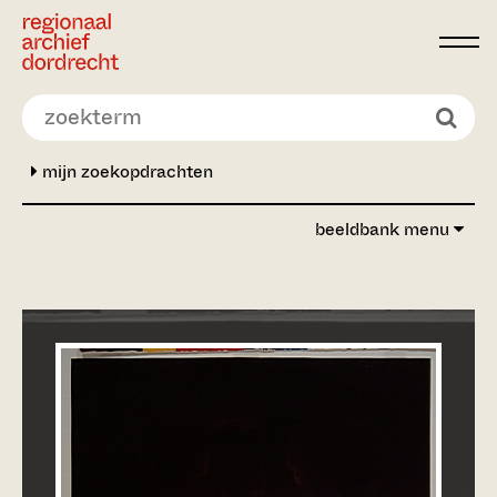
Ga direct naar de inhoud
mijn zoekopdrachten
beeldbank menu