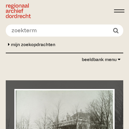
Ga direct naar de inhoud
mijn zoekopdrachten
beeldbank menu