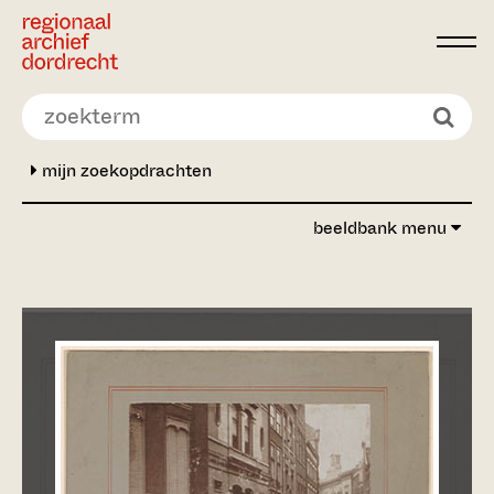
Ga direct naar de inhoud
mijn zoekopdrachten
beeldbank menu