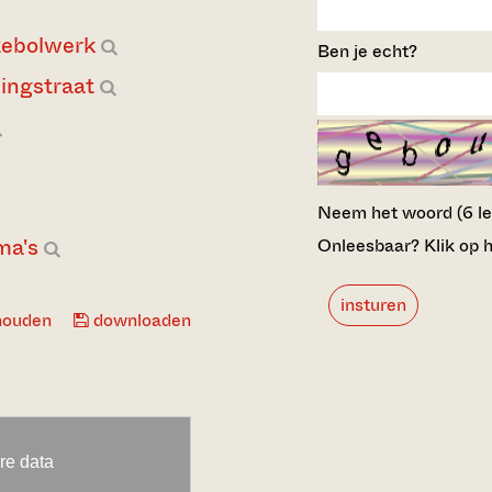
ebolwerk
Ben je echt?
lingstraat
Neem het woord (6 lett
ma's
Onleesbaar? Klik op h
insturen
houden
downloaden