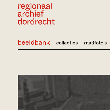
Ga direct naar de inhoud
beeldbank
collecties
raadfoto's