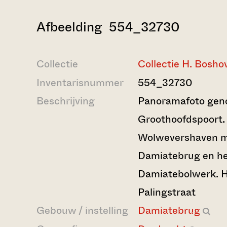
Afbeelding 554_32730
Collectie
Collectie H. Bosho
Inventarisnummer
554_32730
Beschrijving
Panoramafoto gen
Groothoofdspoort. 
Wolwevershaven m
Damiatebrug en h
Damiatebolwerk. He
Palingstraat
Gebouw / instelling
Damiatebrug