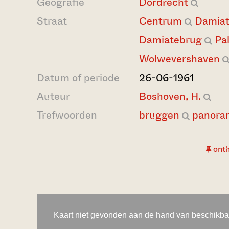
Geografie
Dordrecht
Straat
Centrum
Damiat
Damiatebrug
Pa
Wolwevershaven
Datum of periode
26-06-1961
Auteur
Boshoven, H.
Trefwoorden
bruggen
panora
ont