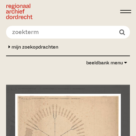
Ga direct naar de inhoud
mijn zoekopdrachten
beeldbank menu