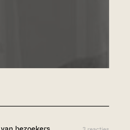
van bezoekers
3 reacties