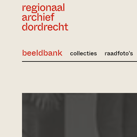
Ga direct naar de inhoud
beeldbank
collecties
raadfoto's