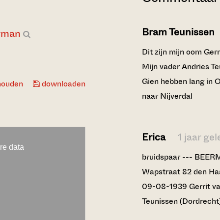
Bram Teunissen
erman
Dit zijn mijn oom Gerr
Mijn vader Andries Te
Gien hebben lang in O
houden
downloaden
naar Nijverdal
Erica
1 jaar ge
bruidspaar --- BEER
Wapstraat 82 den Haa
09-08-1939 Gerrit va
Teunissen (Dordrecht