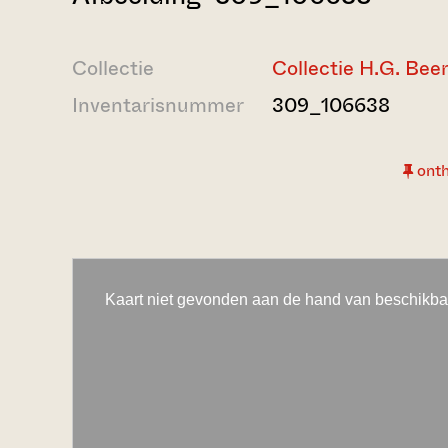
Collectie
Collectie H.G. Be
Inventarisnummer
309_106638
ont