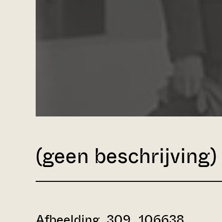
(geen beschrijving)
Afbeelding 309_106638