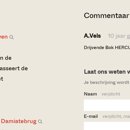
Commentaar 
A.Vels
10 jaar 
ven
Drijvende Bok HERCU
in de
asseert de
Laat ons weten wi
et
Je beschrijving wordt 
Naam
verplicht
E-mail
verplicht, ma
Damiatebrug