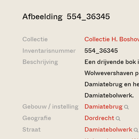
Afbeelding 554_36345
Collectie
Collectie H. Bosho
Inventarisnummer
554_36345
Beschrijving
Een drijvende bok 
Wolwevershaven p
Damiatebrug en h
Damiatebolwerk.
Gebouw / instelling
Damiatebrug
Geografie
Dordrecht
Straat
Damiatebolwerk