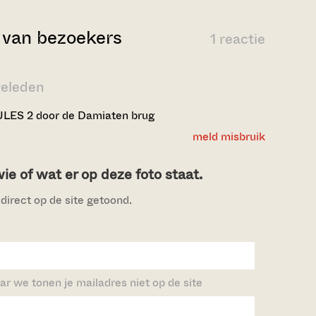
van bezoekers
1 reactie
geleden
LES 2 door de Damiaten brug
meld misbruik
e of wat er op deze foto staat.
direct op de site getoond.
ar we tonen je mailadres niet op de site