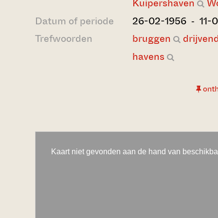
Kuipershaven
Wo
Datum of periode
26-02-1956 ‐ 11-
Trefwoorden
bruggen
drijven
havens
ont