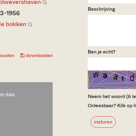
lwevershaven
Beschrijving
03-1956
de bokken
Ben je echt?
houden
downloaden
Neem het woord (6 lett
Onleesbaar? Klik op h
insturen