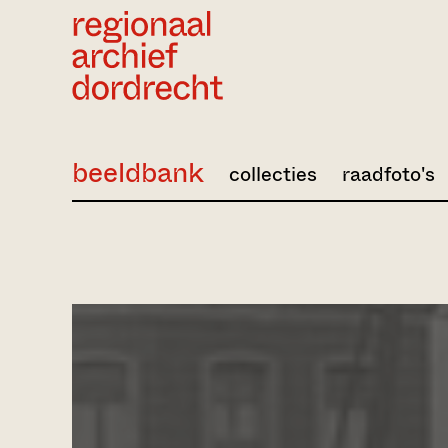
Ga direct naar de inhoud
beeldbank
collecties
raadfoto's