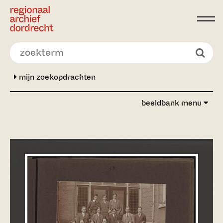
Ga direct naar de inhoud
mijn zoekopdrachten
beeldbank menu