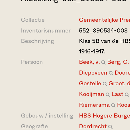
Collectie
Gemeentelijke Pre
Inventarisnummer
552_390534-008
Beschrijving
Klas 5B van de HBS
1916-1917.
Persoon
Beek, v.
Berg, C. 
Diepeveen
Door
Gostelie
Groot, 
Kooijman
Last
Riemersma
Roo
Gebouw / instelling
HBS Hogere Burge
Geografie
Dordrecht