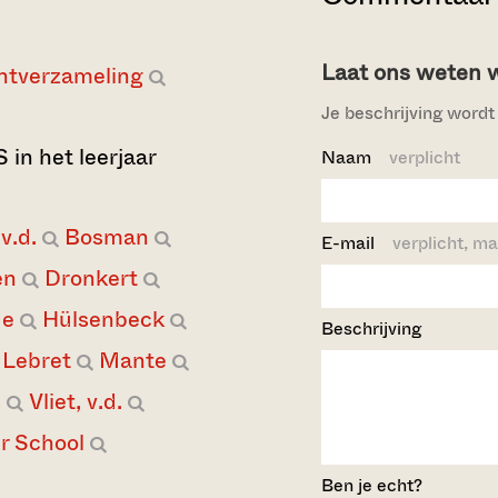
Laat ons weten wi
ntverzameling
Je beschrijving wordt 
 in het leerjaar
Naam
verplicht
v.d.
Bosman
E-mail
verplicht, ma
en
Dronkert
de
Hülsenbeck
Beschrijving
Lebret
Mante
s
Vliet, v.d.
r School
Ben je echt?