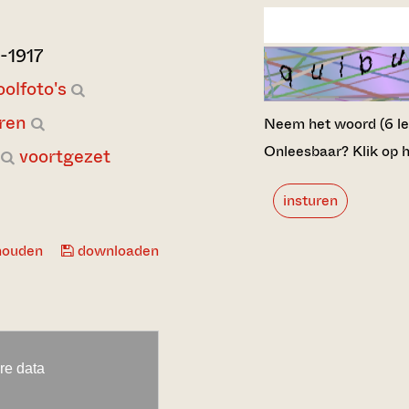
-1917
oolfoto's
eren
Neem het woord (6 lett
Onleesbaar? Klik op h
voortgezet
insturen
houden
downloaden