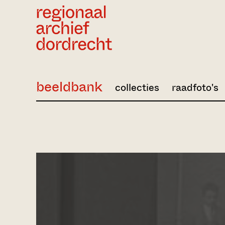
Ga direct naar de inhoud
beeldbank
collecties
raadfoto's