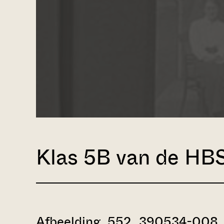
Klas 5B van de HBS 
Afbeelding 552_390534-008