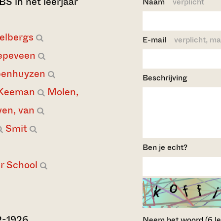
S in het leerjaar
Naam
verplicht
elbergs
E-mail
verplicht, ma
epeveen
enhuyzen
Beschrijving
Keeman
Molen,
en, van
Smit
Ben je echt?
r School
2-1926
Neem het woord (6 lett