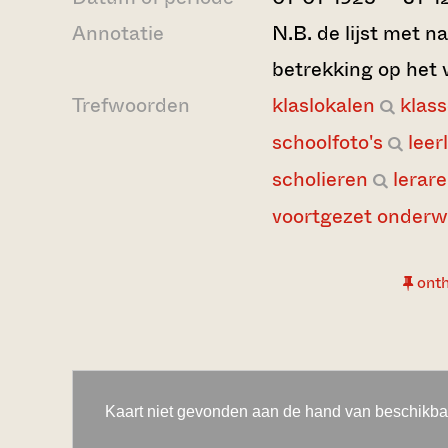
Annotatie
N.B. de lijst met 
betrekking op het 
Trefwoorden
klaslokalen
klass
schoolfoto's
leer
scholieren
lerar
voortgezet onderw
ont