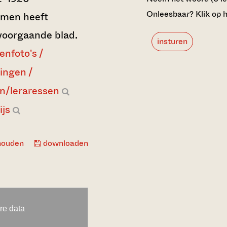
Onleesbaar? Klik op h
namen heeft
voorgaande blad.
insturen
enfoto's /
lingen /
en/leraressen
ijs
houden
downloaden