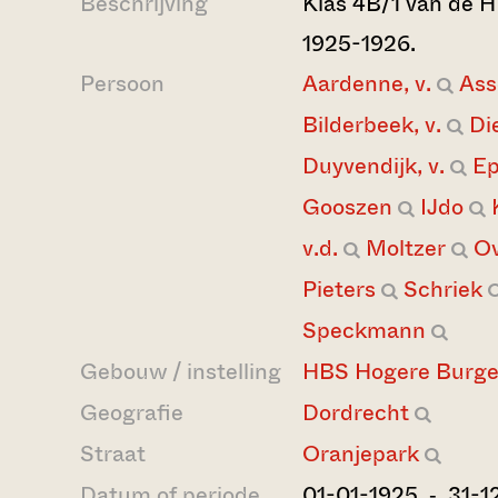
Beschrijving
Klas 4B/1 van de HB
1925-1926.
Persoon
Aardenne, v.
Ass
Bilderbeek, v.
Di
Duyvendijk, v.
Ep
Gooszen
IJdo
v.d.
Moltzer
Ov
Pieters
Schriek
Speckmann
Gebouw / instelling
HBS Hogere Burge
Geografie
Dordrecht
Straat
Oranjepark
Datum of periode
01-01-1925 ‐ 31-1