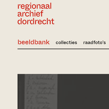
Ga direct naar de inhoud
beeldbank
collecties
raadfoto's