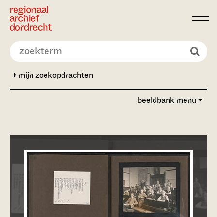
Ga direct naar de inhoud
mijn zoekopdrachten
beeldbank menu