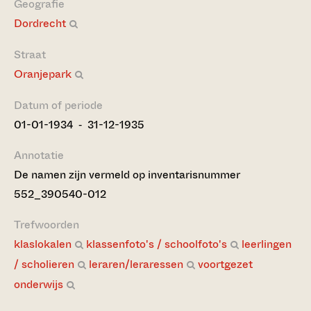
Geografie
Dordrecht
Straat
Oranjepark
Datum of periode
01-01-1934 ‐ 31-12-1935
Annotatie
De namen zijn vermeld op inventarisnummer
552_390540-012
Trefwoorden
klaslokalen
klassenfoto's / schoolfoto's
leerlingen
/ scholieren
leraren/leraressen
voortgezet
onderwijs