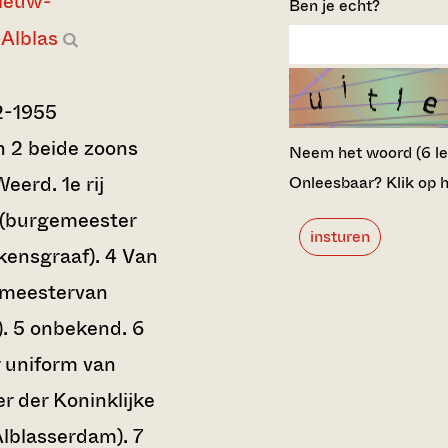
ieuw-
Ben je echt?
Alblas
2-1955
en 2 beide zoons
Neem het woord (6 lett
eerd. 1e rij
Onleesbaar? Klik op h
 (burgemeester
insturen
kensgraaf). 4 Van
emeestervan
. 5 onbekend. 6
 uniform van
 der Koninklijke
lblasserdam). 7