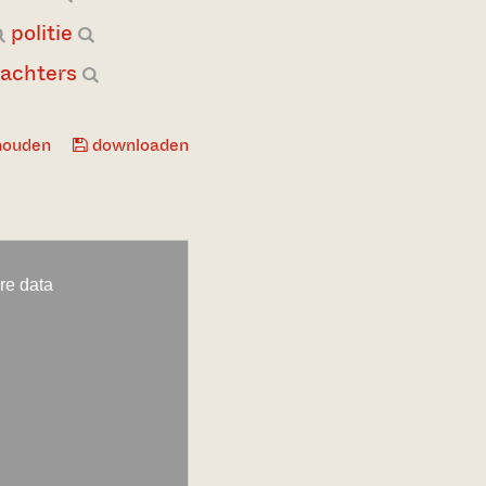
politie
achters
houden
downloaden