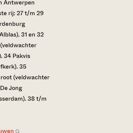
an Antwerpen
te rij: 27 t/m 29
rdenburg
lblas). 31 en 32
 (veldwachter
. 34 Pakvis
fkerk). 35
root (veldwachter
 De Jong
asserdam). 38 t/m
ouwen