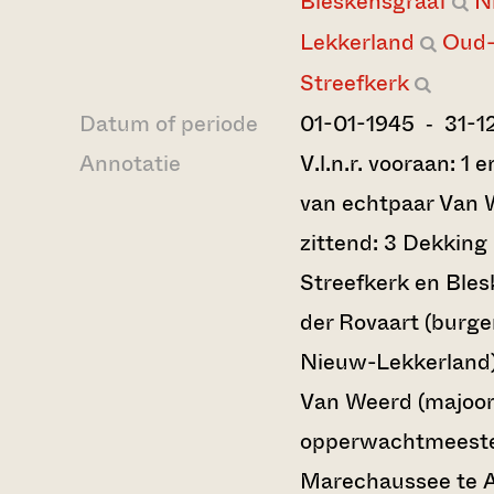
Bleskensgraaf
N
Lekkerland
Oud-
Streefkerk
Datum of periode
01-01-1945 ‐ 31-1
Annotatie
V.l.n.r. vooraan: 1 
van echtpaar Van W
zittend: 3 Dekking
Streefkerk en Bles
der Rovaart (burg
Nieuw-Lekkerland)
Van Weerd (majoor
opperwachtmeester
Marechaussee te A