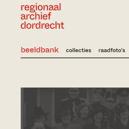
Ga direct naar de inhoud
beeldbank
collecties
raadfoto's