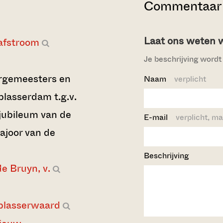
Commentaar 
Laat ons weten wi
aafstroom
Je beschrijving wordt 
rgemeesters en
Naam
verplicht
blasserdam t.g.v.
jubileum van de
E-mail
verplicht, ma
ajoor van de
Beschrijving
e Bruyn, v.
blasserwaard