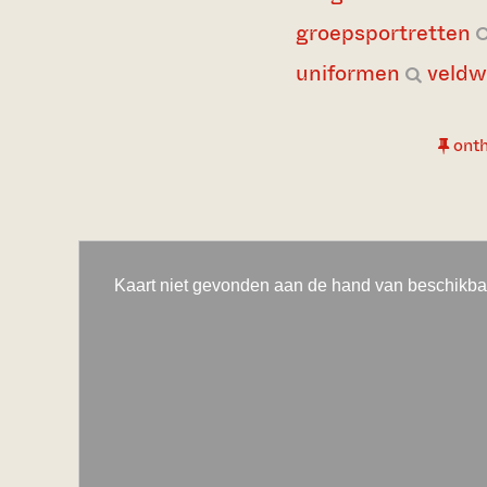
groepsportretten
uniformen
veldw
ont