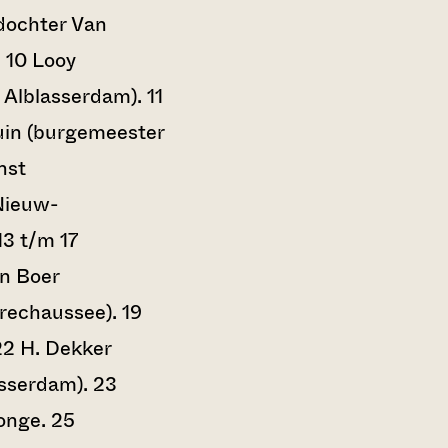
dochter Van
 10 Looy
Alblasserdam). 11
in (burgemeester
nst
Nieuw-
13 t/m 17
en Boer
echaussee). 19
22 H. Dekker
sserdam). 23
onge. 25