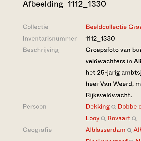
Afbeelding 1112_1330
Collectie
Beeldcollectie Gr
Inventarisnummer
1112_1330
Beschrijving
Groepsfoto van bu
veldwachters in Al
het 25-jarig ambts
heer Van Weerd, m
Rijksveldwacht.
Persoon
Dekking
Dobbe d
Looy
Rovaart
Geografie
Alblasserdam
Al