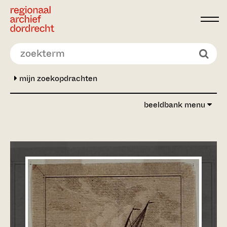
Ga direct naar de inhoud
mijn zoekopdrachten
beeldbank menu