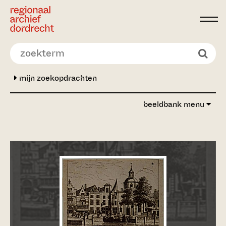
Ga direct naar de inhoud
mijn zoekopdrachten
beeldbank menu