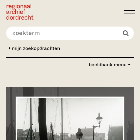
Ga direct naar de inhoud
mijn zoekopdrachten
beeldbank menu