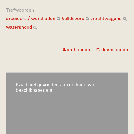
Trefwoorden
arbeiders / werklieden
bulldozers
vrachtwagens
watersnood
onthouden
downloaden