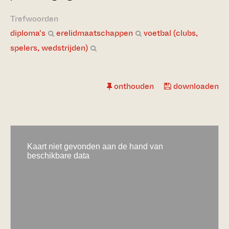
Trefwoorden
diploma's
erelidmaatschappen
voetbal (clubs,
spelers, wedstrijden)
onthouden
downloaden