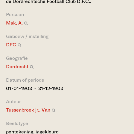
de Dordrechtsche Football Club D.F.C..
Persoon
Mak, A.
Gebouw / instelling
DFC
Geografie
Dordrecht
Datum of periode
01-01-1903 ‐ 31-12-1903
Auteur
Tussenbroek jr., Van
Beeldtype
pentekening, ingekleurd