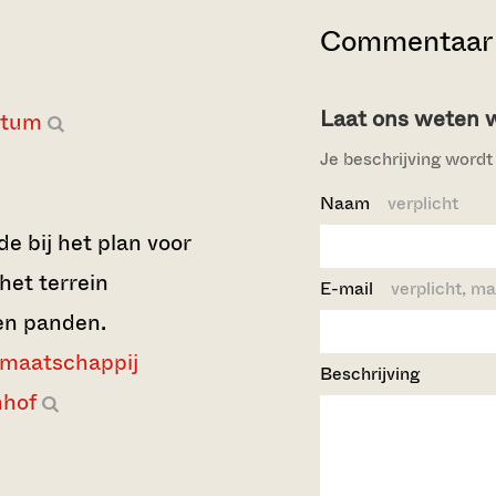
Commentaar 
Laat ons weten wi
atum
Je beschrijving wordt 
Naam
verplicht
e bij het plan voor
het terrein
E-mail
verplicht, ma
en panden.
gmaatschappij
Beschrijving
hof