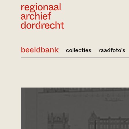
Ga direct naar de inhoud
beeldbank
collecties
raadfoto's