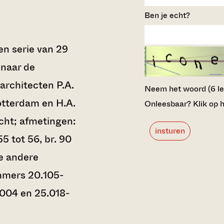
Ben je echt?
en serie van 29
 naar de
architecten P.A.
Neem het woord (6 lett
tterdam en H.A.
Onleesbaar? Klik op h
cht; afmetingen:
insturen
55 tot 56, br. 90
de andere
mmers 20.105-
.004 en 25.018-