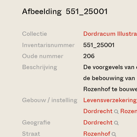
Afbeelding 551_25001
Collectie
Dordracum Illustr
Inventarisnummer
551_25001
Oude nummer
206
Beschrijving
De voorgevels van d
de bebouwing van 
Rozenhof te bouw
Gebouw / instelling
Levensverzekerin
Dordrecht
Rozen
Geografie
Dordrecht
Straat
Rozenhof