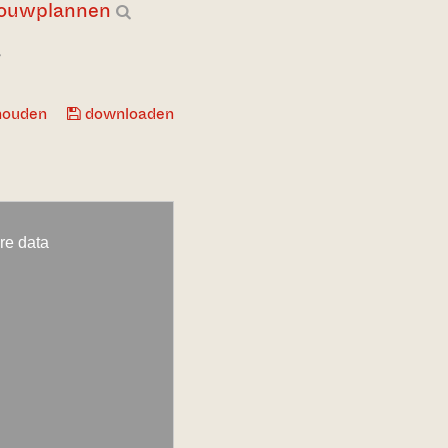
bouwplannen
houden
downloaden