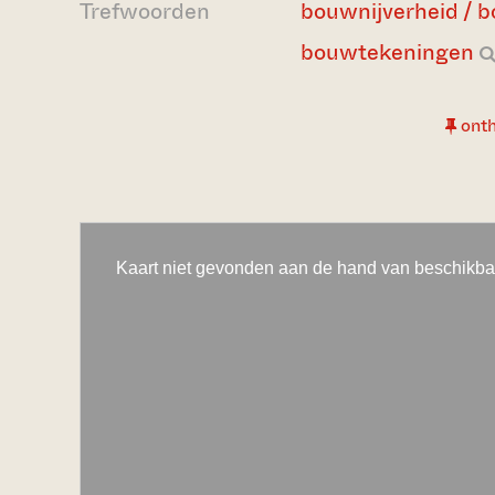
Trefwoorden
bouwnijverheid / 
bouwtekeningen
ont