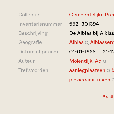
Collectie
Gemeentelijke Pre
Inventarisnummer
552_301394
Beschrijving
De Alblas bij Albl
Geografie
Alblas
Alblasse
Datum of periode
01-01-1985 ‐ 31-1
Auteur
Molendijk, Ad
Trefwoorden
aanlegplaatsen
pleziervaartuigen
ont