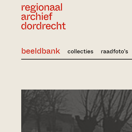
Ga direct naar de inhoud
beeldbank
collecties
raadfoto's