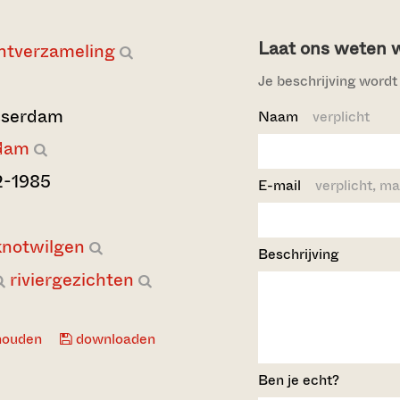
Laat ons weten wi
ntverzameling
Je beschrijving wordt 
asserdam
Naam
verplicht
rdam
2-1985
E-mail
verplicht, ma
knotwilgen
Beschrijving
riviergezichten
houden
downloaden
Ben je echt?