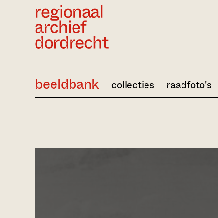
Ga direct naar de inhoud
beeldbank
collecties
raadfoto's