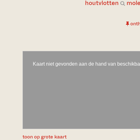
houtvlotten
mol
ont
toon op grote kaart