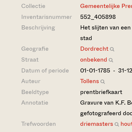
Collectie
Gemeentelijke Pre
Inventarisnummer
552_405898
Beschrijving
Het slijten van een
stad
Geografie
Dordrecht
Straat
onbekend
Datum of periode
01-01-1785 ‐ 31-1
Auteur
Tollens
Beeldtype
prentbriefkaart
Annotatie
Gravure van K.F. B
gefotografeerd doo
Trefwoorden
driemasters
hou