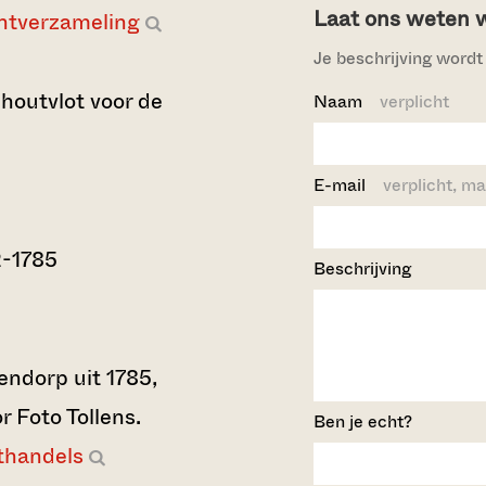
Laat ons weten wi
ntverzameling
Je beschrijving wordt 
 houtvlot voor de
Naam
verplicht
E-mail
verplicht, ma
2-1785
Beschrijving
endorp uit 1785,
r Foto Tollens.
Ben je echt?
thandels