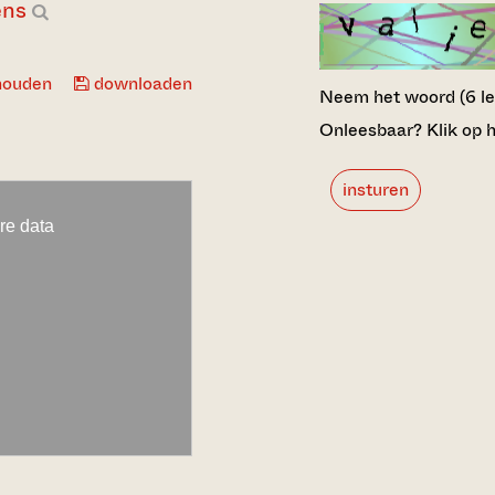
ens
houden
downloaden
Neem het woord (6 lett
Onleesbaar? Klik op h
insturen