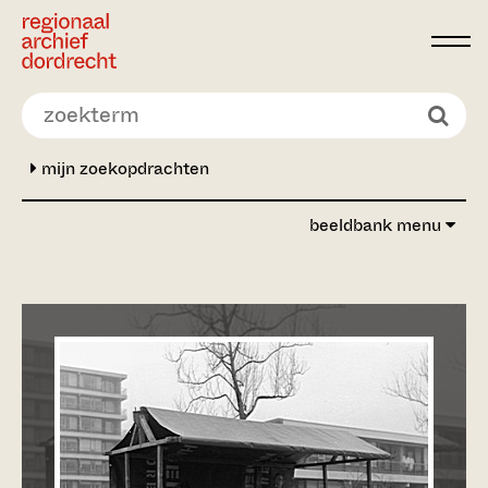
Ga direct naar de inhoud
mijn zoekopdrachten
beeldbank menu