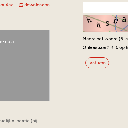
houden
downloaden
Neem het woord (6 lett
Onleesbaar? Klik op h
insturen
lijke locatie (hij