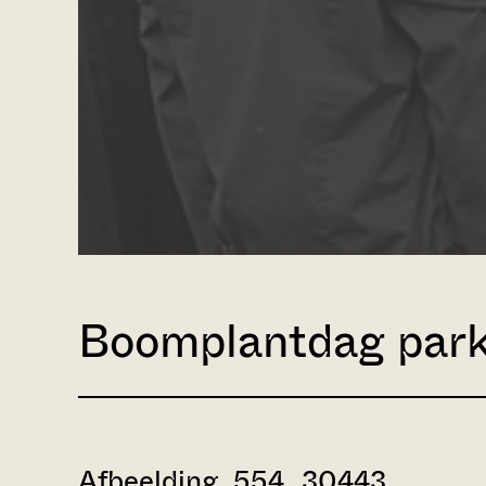
Boomplantdag par
Afbeelding 554_30443