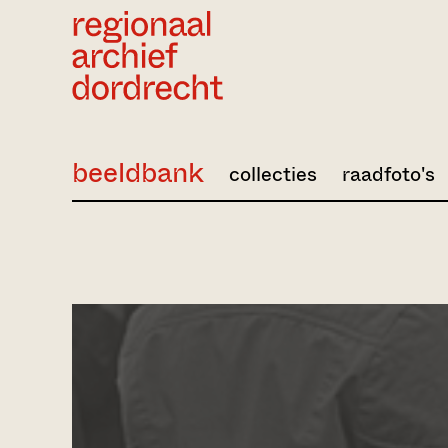
Ga direct naar de inhoud
beeldbank
collecties
raadfoto's