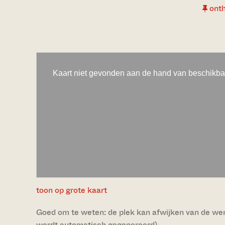
ont
toon op grote kaart
Goed om te weten: de plek kan afwijken van de werke
wordt automatisch gegenereerd).