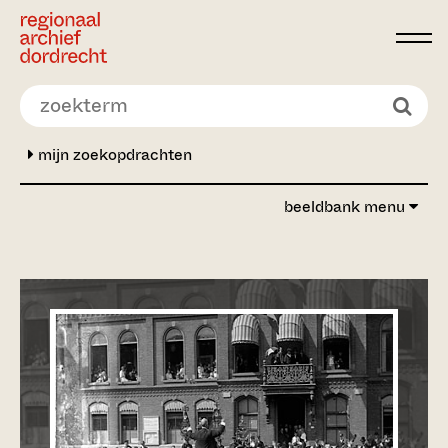
Ga direct naar de inhoud
mijn zoekopdrachten
beeldbank menu