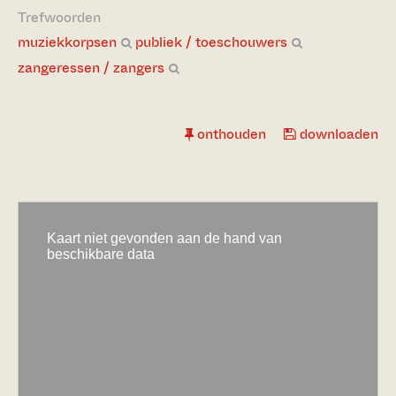
Trefwoorden
muziekkorpsen
publiek / toeschouwers
zangeressen / zangers
onthouden
downloaden