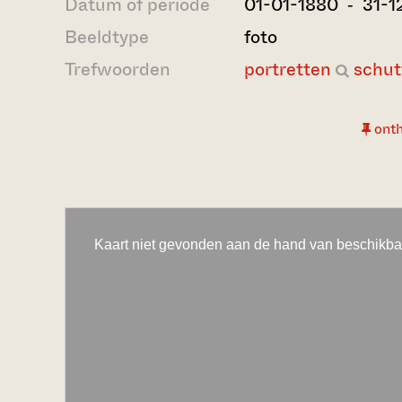
Datum of periode
01-01-1880 ‐ 31-1
Beeldtype
foto
Trefwoorden
portretten
schut
ont