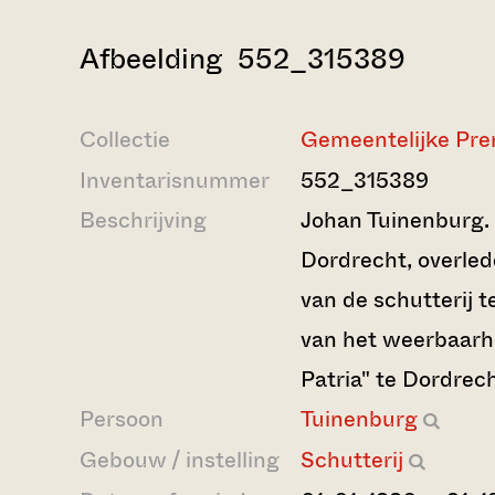
Afbeelding 552_315389
Collectie
Gemeentelijke Pre
Inventarisnummer
552_315389
Beschrijving
Johan Tuinenburg.
Dordrecht, overled
van de schutterij t
van het weerbaarh
Patria" te Dordrech
Persoon
Tuinenburg
Gebouw / instelling
Schutterij