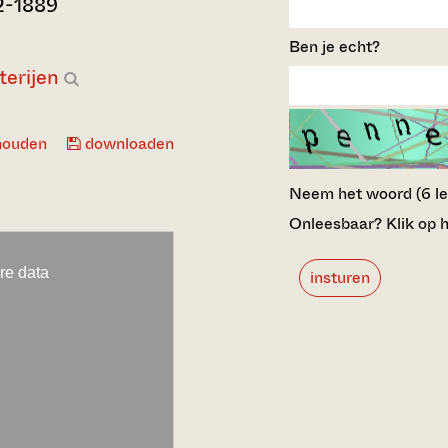
2-1889
Ben je echt?
terijen
houden
downloaden
Neem het woord (6 lett
Onleesbaar? Klik op h
insturen