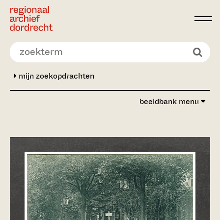
Ga direct naar de inhoud
mijn zoekopdrachten
beeldbank menu