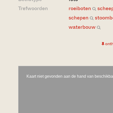
Trefwoorden
roeiboten
schee
schepen
stoomb
waterbouw
ont