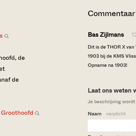
Commentaar 
Bas Zijlmans
1
s
Dit is de THOR X van 
1903 bij de KMS Vliss
hoofd, de
Opname na 1903!
et
naf de
Laat ons weten wi
Je beschrijving wordt 
Groothoofd
Naam
verplicht