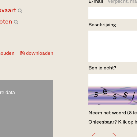
E-mail
verplicht, ma
pvaart
oten
Beschrijving
houden
downloaden
Ben je echt?
Neem het woord (6 lett
Onleesbaar? Klik op h