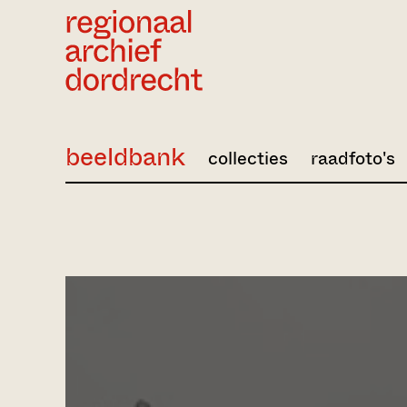
Ga direct naar de inhoud
beeldbank
collecties
raadfoto's