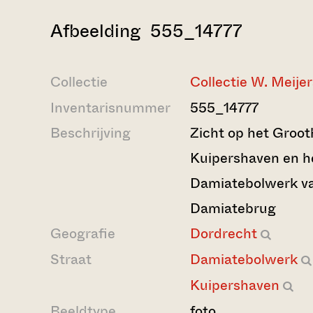
Afbeelding 555_14777
Collectie
Collectie W. Meijer
Inventarisnummer
555_14777
Beschrijving
Zicht op het Groot
Kuipershaven en h
Damiatebolwerk va
Damiatebrug
Geografie
Dordrecht
Straat
Damiatebolwerk
Kuipershaven
Beeldtype
foto