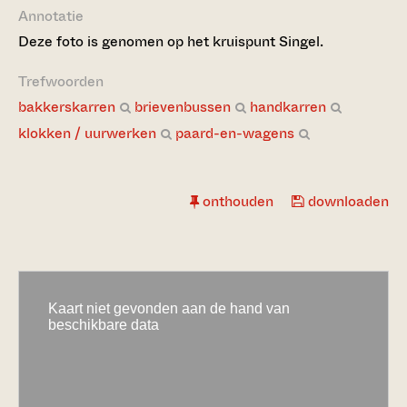
Annotatie
Deze foto is genomen op het kruispunt Singel.
Trefwoorden
bakkerskarren
brievenbussen
handkarren
klokken / uurwerken
paard-en-wagens
onthouden
downloaden