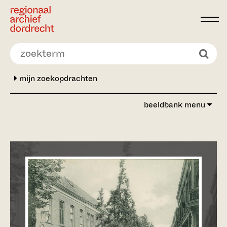
Ga direct naar de inhoud
mijn zoekopdrachten
beeldbank menu