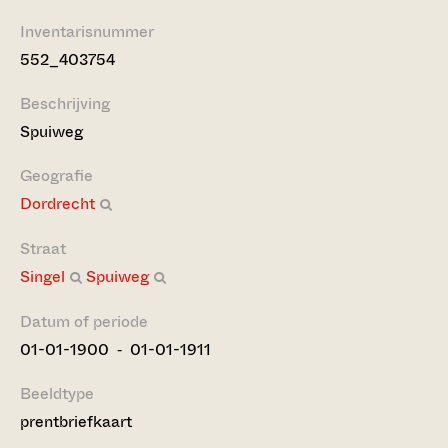
Inventarisnummer
552_403754
Beschrijving
Spuiweg
Geografie
Dordrecht
Straat
Singel
Spuiweg
Datum of periode
01-01-1900 ‐ 01-01-1911
Beeldtype
prentbriefkaart