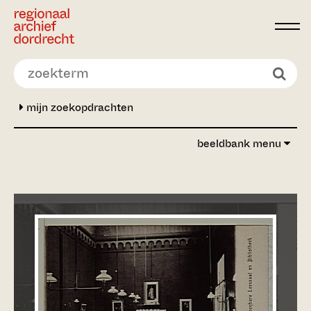
Ga direct naar de inhoud
mijn zoekopdrachten
beeldbank menu