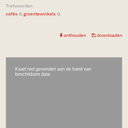
Trefwoorden
cafés
groentewinkels
onthouden
downloaden