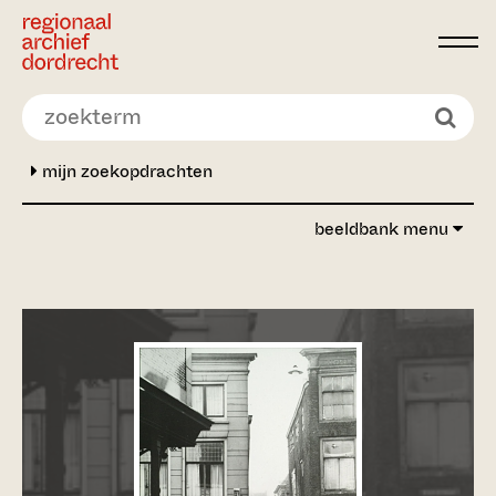
Ga direct naar de inhoud
mijn zoekopdrachten
beeldbank menu