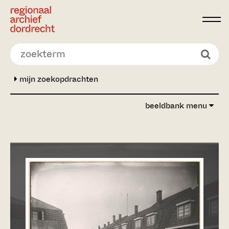
Ga direct naar de inhoud
mijn zoekopdrachten
beeldbank menu