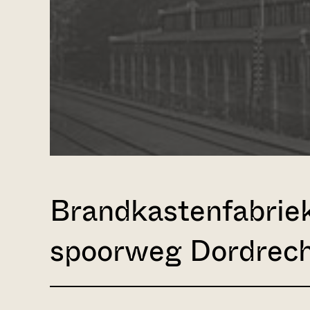
Brandkastenfabriek
spoorweg Dordrech