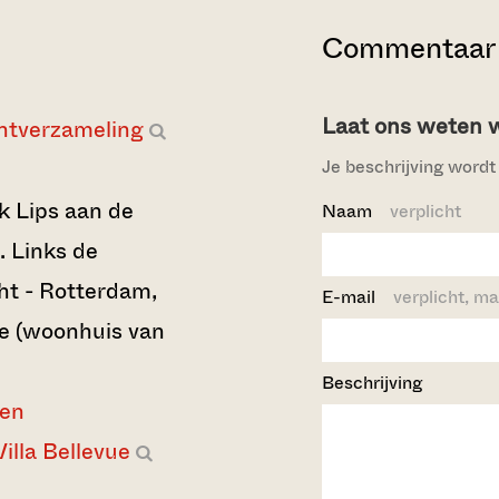
Commentaar 
Laat ons weten wi
ntverzameling
Je beschrijving wordt 
k Lips aan de
Naam
verplicht
 Links de
t - Rotterdam,
E-mail
verplicht, ma
ue (woonhuis van
Beschrijving
 en
Villa Bellevue