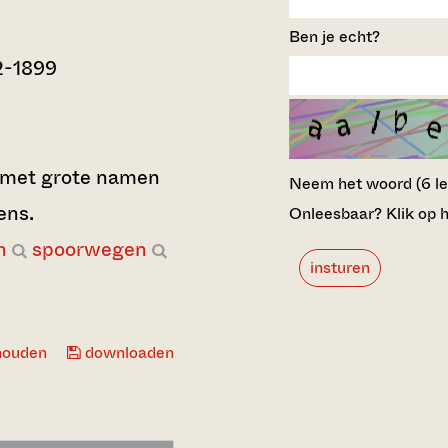
Ben je echt?
2-1899
 met grote namen
Neem het woord (6 lett
ens.
Onleesbaar? Klik op h
n
spoorwegen
insturen
houden
downloaden