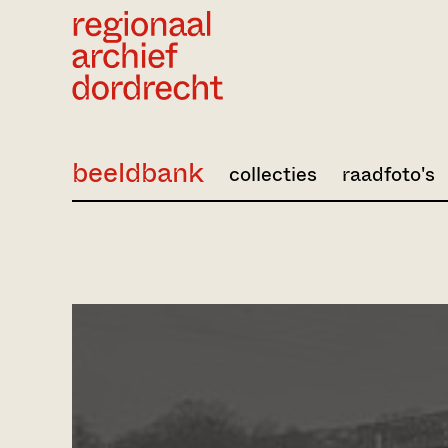
Ga direct naar de inhoud
beeldbank
collecties
raadfoto's