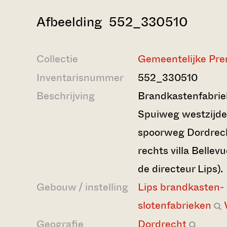
Afbeelding 552_330510
Collectie
Gemeentelijke Pre
Inventarisnummer
552_330510
Beschrijving
Brandkastenfabrie
Spuiweg westzijde.
spoorweg Dordrech
rechts villa Bellev
de directeur Lips).
Gebouw / instelling
Lips brandkasten-
slotenfabrieken
Geografie
Dordrecht