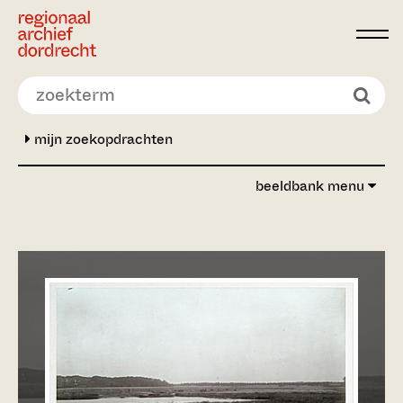
Ga direct naar de inhoud
mijn zoekopdrachten
beeldbank menu