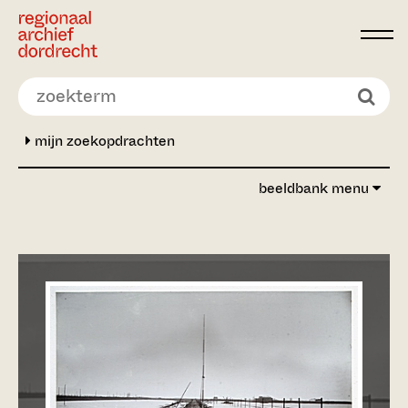
Ga direct naar de inhoud
mijn zoekopdrachten
beeldbank menu