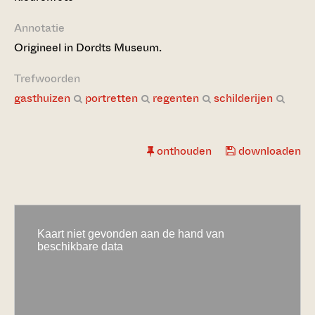
Annotatie
Origineel in Dordts Museum.
Trefwoorden
gasthuizen
portretten
regenten
schilderijen
onthouden
downloaden