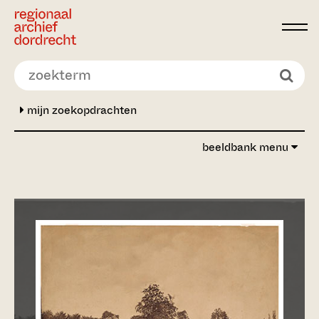
Ga direct naar de inhoud
mijn zoekopdrachten
beeldbank menu