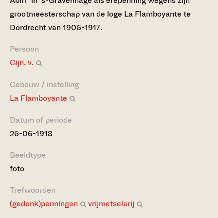
Abiff' in 's-Gravenhage als erepenning wegens zijn
grootmeesterschap van de loge La Flamboyante te
Dordrecht van 1906-1917.
Persoon
Gijn, v.
Gebouw / instelling
La Flamboyante
Datum of periode
26-06-1918
Beeldtype
foto
Trefwoorden
(gedenk)penningen
vrijmetselarij