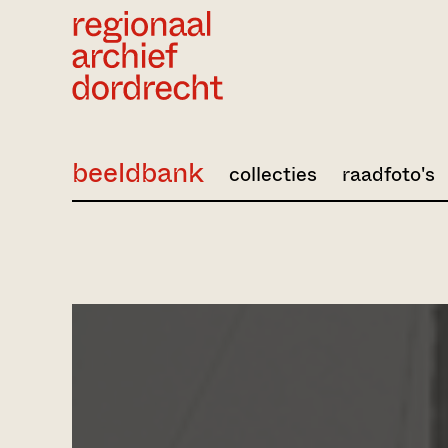
Ga direct naar de inhoud
beeldbank
collecties
raadfoto's