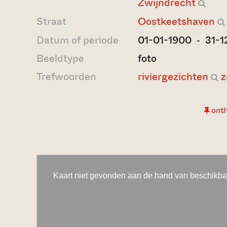
Zwijndrecht
Straat
Oostkeetshaven
Datum of periode
01-01-1900 ‐ 31-1
Beeldtype
foto
Trefwoorden
riviergezichten
z
ont