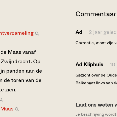
Commentaar 
Ad
2 jaar gele
ntverzameling
Correctie, moet zijn 
ude Maas vanaf
 Zwijndrecht. Op
Ad Kliphuis
10 
ijn panden aan de
Gezicht over de Oude
 de toren van de
Balkengat links van 
e zien.
Laat ons weten wi
 Maas
Je beschrijving wordt 