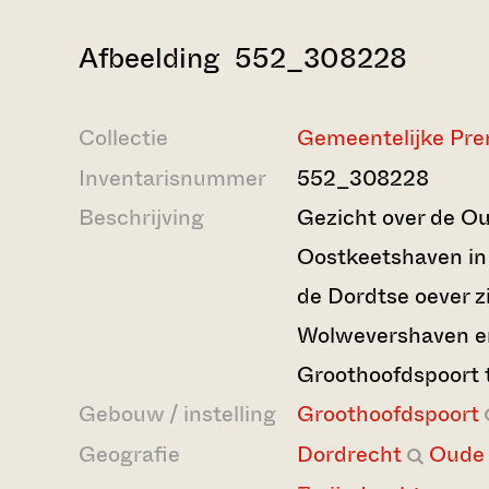
Afbeelding 552_308228
Collectie
Gemeentelijke Pre
Inventarisnummer
552_308228
Beschrijving
Gezicht over de O
Oostkeetshaven in
de Dordtse oever z
Wolwevershaven en
Groothoofdspoort t
Gebouw / instelling
Groothoofdspoort
Geografie
Dordrecht
Oude