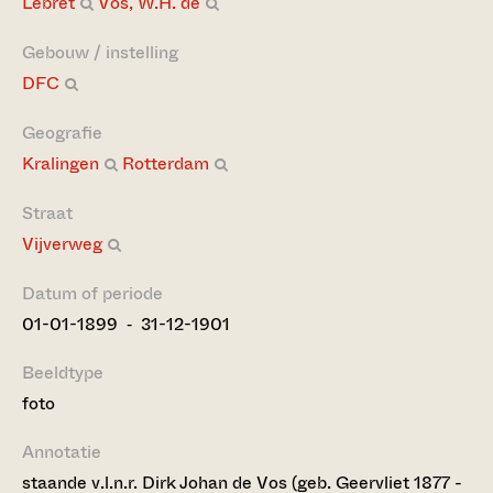
Lebret
Vos, W.H. de
Gebouw / instelling
DFC
Geografie
Kralingen
Rotterdam
Straat
Vijverweg
Datum of periode
01-01-1899 ‐ 31-12-1901
Beeldtype
foto
Annotatie
staande v.l.n.r. Dirk Johan de Vos (geb. Geervliet 1877 -