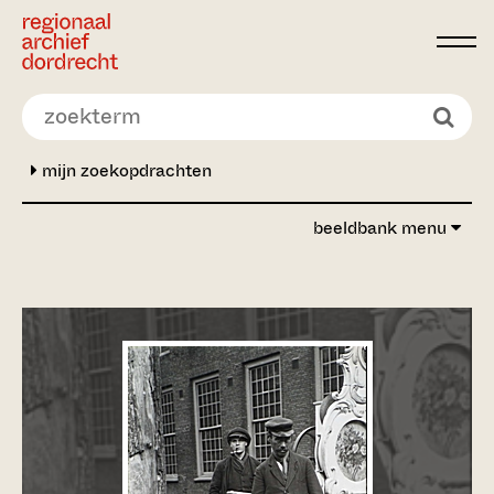
Ga direct naar de inhoud
mijn zoekopdrachten
beeldbank menu