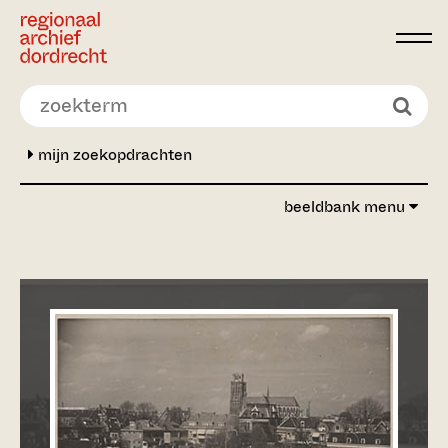
Ga direct naar de inhoud
mijn zoekopdrachten
beeldbank menu