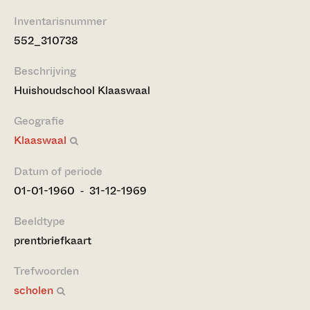
Inventarisnummer
552_310738
Beschrijving
Huishoudschool Klaaswaal
Geografie
Klaaswaal
Datum of periode
01-01-1960 ‐ 31-12-1969
Beeldtype
prentbriefkaart
Trefwoorden
scholen