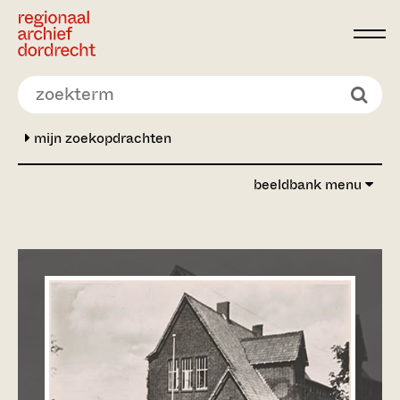
Ga direct naar de inhoud
mijn zoekopdrachten
beeldbank menu